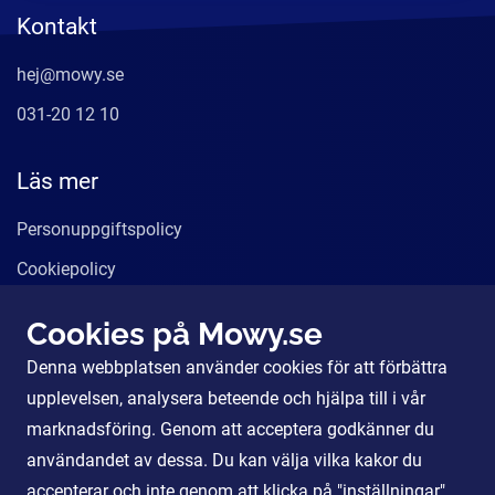
Kontakt
hej@mowy.se
031-20 12 10
Läs mer
Personuppgiftspolicy
Cookiepolicy
Användarvillkor
Cookies på Mowy.se
Våra tjänster
Denna webbplatsen använder cookies för att förbättra
För Partners
upplevelsen, analysera beteende och hjälpa till i vår
marknadsföring. Genom att acceptera godkänner du
användandet av dessa. Du kan välja vilka kakor du
Sociala Medier
accepterar och inte genom att klicka på "inställningar".