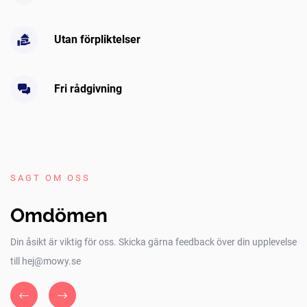
Utan förpliktelser
Fri rådgivning
SAGT OM OSS
Omdömen
Din åsikt är viktig för oss. Skicka gärna feedback över din upplevelse
till hej@mowy.se