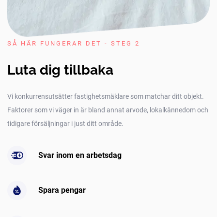
SÅ HÄR FUNGERAR DET - STEG 2
Luta dig tillbaka
Vi konkurrensutsätter fastighetsmäklare som matchar ditt objekt.
Faktorer som vi väger in är bland annat arvode, lokalkännedom och
tidigare försäljningar i just ditt område.
Svar inom en arbetsdag
Spara pengar