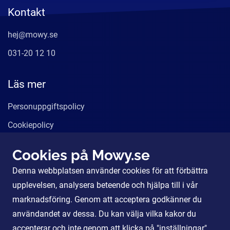
Kontakt
hej@mowy.se
031-20 12 10
Läs mer
Personuppgiftspolicy
Cookiepolicy
Användarvillkor
Cookies på Mowy.se
Våra tjänster
Denna webbplatsen använder cookies för att förbättra
För Partners
upplevelsen, analysera beteende och hjälpa till i vår
marknadsföring. Genom att acceptera godkänner du
användandet av dessa. Du kan välja vilka kakor du
Sociala Medier
accepterar och inte genom att klicka på "inställningar".