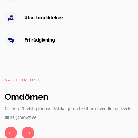
Utan förpliktelser
Fri rådgivning
SAGT OM OSS
Omdömen
Din åsikt är viktig för oss. Skicka gärna feedback över din upplevelse
till hej@mowy.se