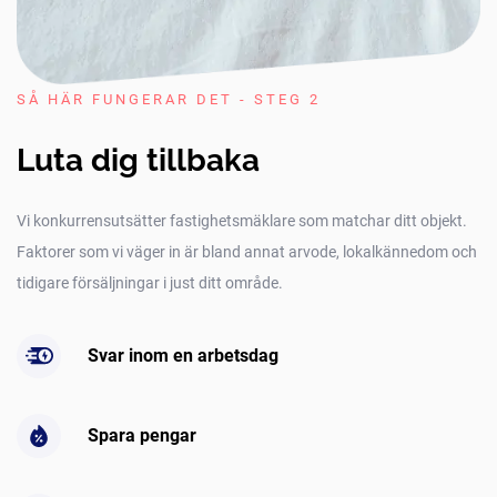
SÅ HÄR FUNGERAR DET - STEG 2
Luta dig tillbaka
Vi konkurrensutsätter fastighetsmäklare som matchar ditt objekt.
Faktorer som vi väger in är bland annat arvode, lokalkännedom och
tidigare försäljningar i just ditt område.
Svar inom en arbetsdag
Spara pengar