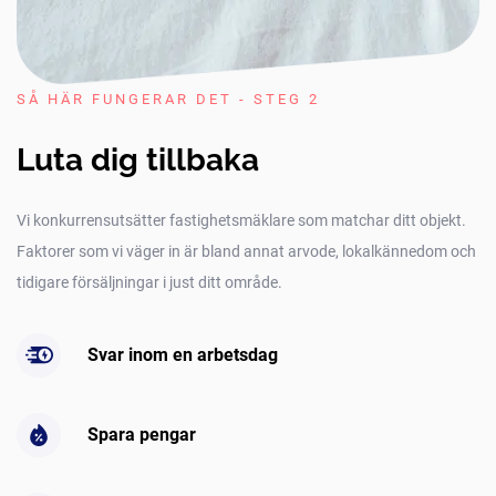
SÅ HÄR FUNGERAR DET - STEG 2
Luta dig tillbaka
Vi konkurrensutsätter fastighetsmäklare som matchar ditt objekt.
Faktorer som vi väger in är bland annat arvode, lokalkännedom och
tidigare försäljningar i just ditt område.
Svar inom en arbetsdag
Spara pengar