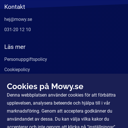
Kontakt
hej@mowy.se
031-20 12 10
Läs mer
Personuppgiftspolicy
Cookiepolicy
Användarvillkor
Cookies på Mowy.se
Våra tjänster
Denna webbplatsen använder cookies för att förbättra
För Partners
upplevelsen, analysera beteende och hjälpa till i vår
marknadsföring. Genom att acceptera godkänner du
användandet av dessa. Du kan välja vilka kakor du
Sociala Medier
accepterar och inte genom att klicka på "inställningar".