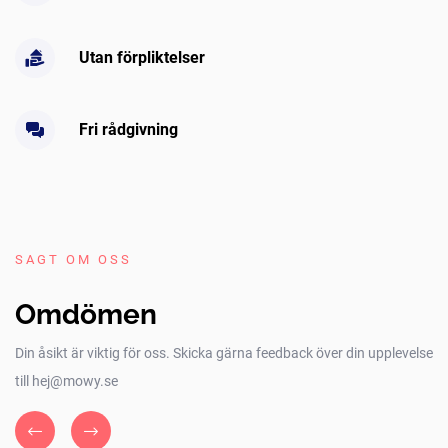
Utan förpliktelser
Fri rådgivning
SAGT OM OSS
Omdömen
Din åsikt är viktig för oss. Skicka gärna feedback över din upplevelse
till hej@mowy.se