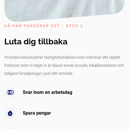
SÅ HÄR FUNGERAR DET - STEG 2
Luta dig tillbaka
Vi konkurrensutsätter fastighetsmäklare som matchar ditt objekt.
Faktorer som vi väger in är bland annat arvode, lokalkännedom och
tidigare försäljningar i just ditt område.
Svar inom en arbetsdag
Spara pengar