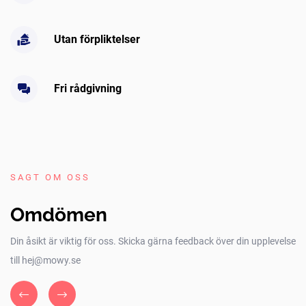
Utan förpliktelser
Fri rådgivning
SAGT OM OSS
Omdömen
Din åsikt är viktig för oss. Skicka gärna feedback över din upplevelse
till hej@mowy.se