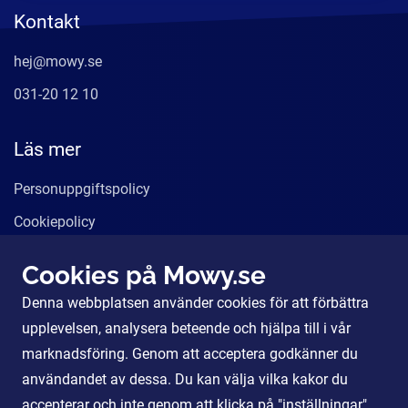
Kontakt
hej@mowy.se
031-20 12 10
Läs mer
Personuppgiftspolicy
Cookiepolicy
Användarvillkor
Cookies på Mowy.se
Våra tjänster
Denna webbplatsen använder cookies för att förbättra
För Partners
upplevelsen, analysera beteende och hjälpa till i vår
marknadsföring. Genom att acceptera godkänner du
användandet av dessa. Du kan välja vilka kakor du
Sociala Medier
accepterar och inte genom att klicka på "inställningar".