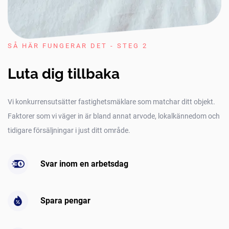
SÅ HÄR FUNGERAR DET - STEG 2
Luta dig tillbaka
Vi konkurrensutsätter fastighetsmäklare som matchar ditt objekt.
Faktorer som vi väger in är bland annat arvode, lokalkännedom och
tidigare försäljningar i just ditt område.
Svar inom en arbetsdag
Spara pengar