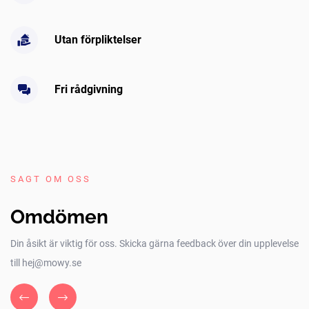
Utan förpliktelser
Fri rådgivning
SAGT OM OSS
Omdömen
Din åsikt är viktig för oss. Skicka gärna feedback över din upplevelse
till hej@mowy.se