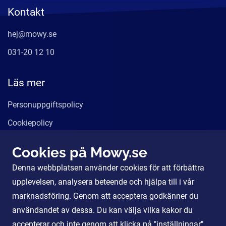
Kontakt
hej@mowy.se
031-20 12 10
Läs mer
Personuppgiftspolicy
Cookiepolicy
Användarvillkor
Cookies på Mowy.se
Våra tjänster
Denna webbplatsen använder cookies för att förbättra
För Partners
upplevelsen, analysera beteende och hjälpa till i vår
marknadsföring. Genom att acceptera godkänner du
användandet av dessa. Du kan välja vilka kakor du
Sociala Medier
accepterar och inte genom att klicka på "inställningar".