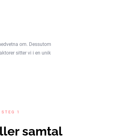
äl medvetna om. Dessutom
torer sitter vi i en unik
 STEG 1
ller samtal