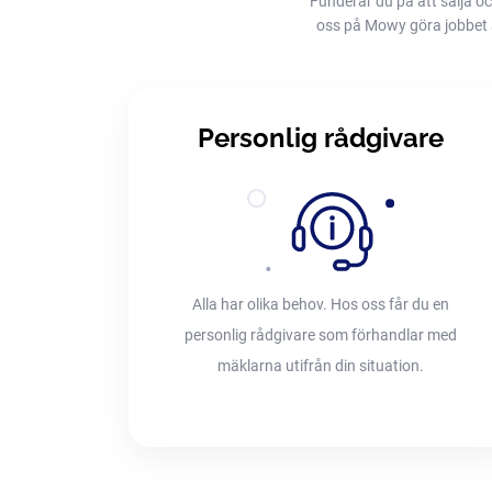
Funderar du på att sälja oc
oss på Mowy göra jobbet åt 
Personlig rådgivare
Alla har olika behov. Hos oss får du en
personlig rådgivare som förhandlar med
mäklarna utifrån din situation.