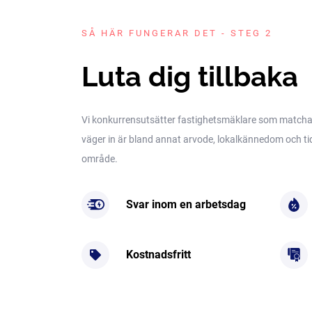
SÅ HÄR FUNGERAR DET - STEG 2
Luta dig tillbaka
Vi konkurrensutsätter fastighetsmäklare som matchar 
väger in är bland annat arvode, lokalkännedom och tidig
område.
Svar inom en arbetsdag
Kostnadsfritt