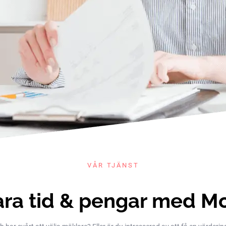
VÅR TJÄNST
ra tid & pengar med M