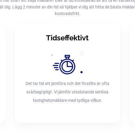
h har svårt att välja mäklare? Eller är du intresserad av att få en värderin
dig. Lägg 2 minuter av din tid så hjälper vi dig att hitta de bästa mäklarna
kostnadsfritt.
Tidseffektivt
Det tar tid att jämföra och det finstilta är ofta
svårbegripligt. Vi jämför uteslutande seriösa
fastighetsmäklare med tydliga villkor.