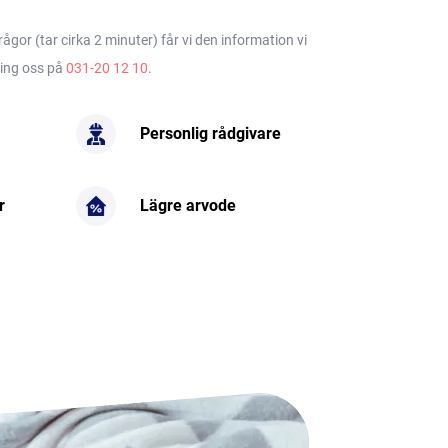
gor (tar cirka 2 minuter) får vi den information vi
ring oss på
031-20 12 10
.
Personlig rådgivare
r
Lägre arvode