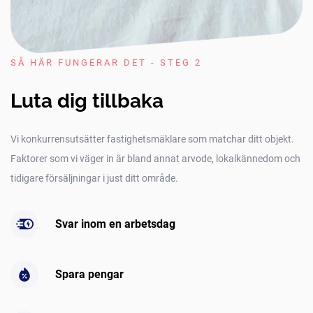
SÅ HÄR FUNGERAR DET - STEG 2
Luta dig tillbaka
Vi konkurrensutsätter fastighetsmäklare som matchar ditt objekt.
Faktorer som vi väger in är bland annat arvode, lokalkännedom och
tidigare försäljningar i just ditt område.
Svar inom en arbetsdag
Spara pengar