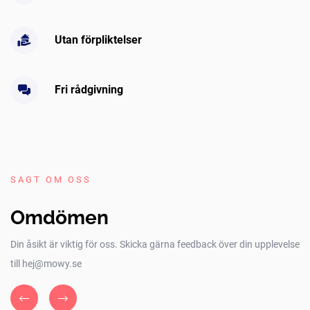
Utan förpliktelser
Fri rådgivning
SAGT OM OSS
Omdömen
Din åsikt är viktig för oss. Skicka gärna feedback över din upplevelse
till hej@mowy.se