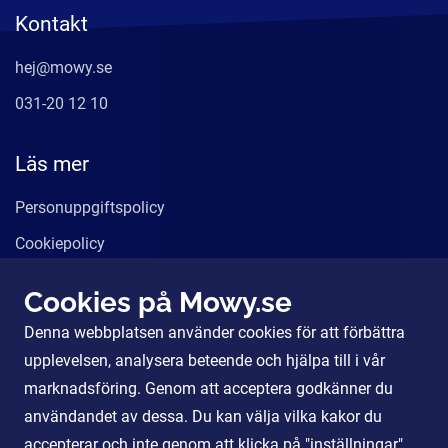
Kontakt
hej@mowy.se
031-20 12 10
Läs mer
Personuppgiftspolicy
Cookiepolicy
Användarvillkor
Cookies på Mowy.se
Våra tjänster
Denna webbplatsen använder cookies för att förbättra
För Partners
upplevelsen, analysera beteende och hjälpa till i vår
marknadsföring. Genom att acceptera godkänner du
användandet av dessa. Du kan välja vilka kakor du
Sociala Medier
accepterar och inte genom att klicka på "inställningar".